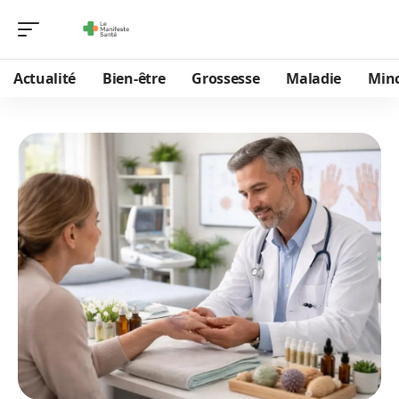
Actualité
Bien-être
Grossesse
Maladie
Min