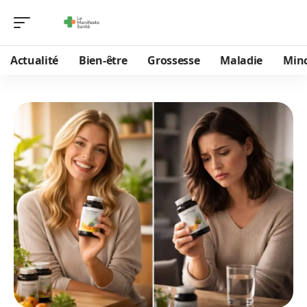
Actualité
Bien-être
Grossesse
Maladie
Min