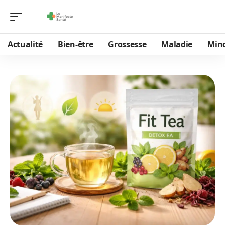
Actualité
Bien-être
Grossesse
Maladie
Min