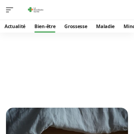
Actualité
Bien-être
Grossesse
Maladie
Min
Bien-être