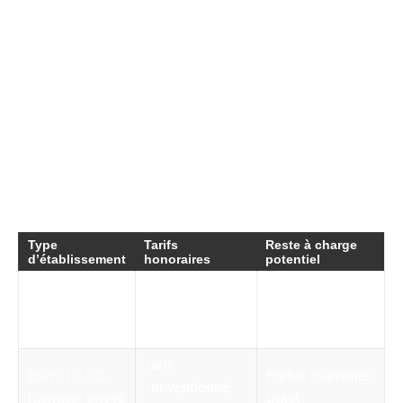
coûts des soins et comment ceux-ci sont
couverts par la Sécurité sociale et les
mutuelles. Comprendre le système tarifaire est
fondamental pour éviter les surprises lors de la
facturation.
Les tarifs pratiqués selon les types
d’établissement
Type
Tarifs
Reste à charge
d’établissement
honoraires
potentiel
Forfait journalier,
Hôpital public
Secteur 1, tarif
ticket
(CHU, CH)
conventionné
modérateur
Tarif
ESPIC (CLCC,
Forfait journalier,
conventionné,
hôpitaux privés
ticket