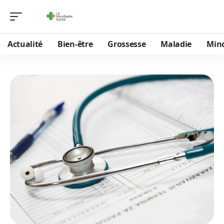
Actualité
Bien-être
Grossesse
Maladie
Min