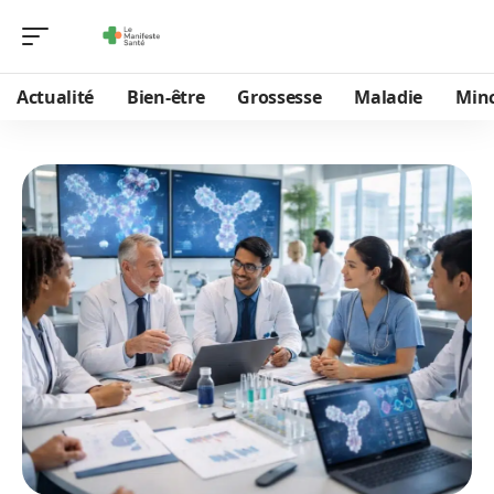
Actualité
Bien-être
Grossesse
Maladie
Min